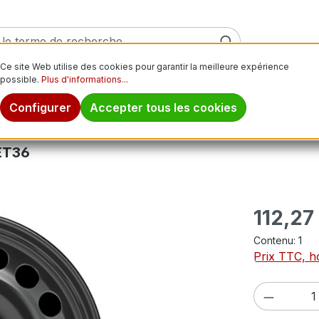
Ce site Web utilise des cookies pour garantir la meilleure expérience
possible.
Plus d'informations...
ver
Pneus moto
Jantes
Pneus tout-terrain
Pn
Configurer
Accepter tous les cookies
ET36
Prix régulier
112,27
Contenu:
1
Prix TTC, ho
Quantité