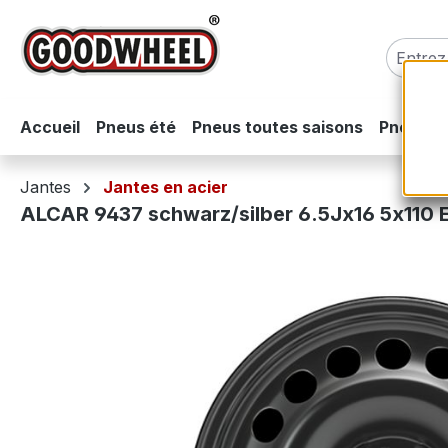
sser au contenu principal
Passer à la recherche
Passer à la navigation principale
Accueil
Pneus été
Pneus toutes saisons
Pneus hi
Jantes
Jantes en acier
ALCAR 9437 schwarz/silber 6.5Jx16 5x110 
Ignorer la galerie d'images