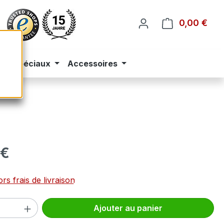
0,00 €
Le p
eus spéciaux
Accessoires
 :
 €
rs frais de livraison
 de produit : Entrez la quantité souhai
Ajouter au panier