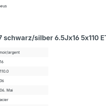
neus
7 schwarz/silber 6.5Jx16 5x110 
noir/argent
16
110.0
36
06. Mai
acier